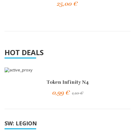
25,00 €
Añadir Al Carrito
HOT DEALS
¡EN OFERTA!
-10%
Token Infinity N4
0,99 €
1,10 €
Añadir Al Carrito
SW: LEGION