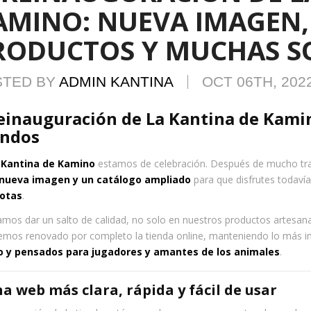
AMINO: NUEVA IMAGEN
RODUCTOS Y MUCHAS S
STED BY
ADMIN KANTINA
OCT 06TH, 202
einauguración de La Kantina de Kami
ndos
 Kantina de Kamino
estamos de celebración. Después de mucho tr
nueva imagen y un catálogo ampliado
para que disfrutes todaví
otas
.
mos dar un salto de calidad, no solo en nuestros productos artesana
emos renovado por completo la tienda online, manteniendo lo más 
o y pensados para jugadores y amantes de los animales
.
na web más clara, rápida y fácil de usar