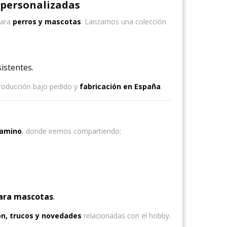
 personalizadas
para
perros y mascotas
. Lanzamos una colección
istentes.
producción bajo pedido y
fabricación en España
.
Kamino
, donde iremos compartiendo:
ara mascotas
.
ón, trucos y novedades
relacionadas con el hobby.