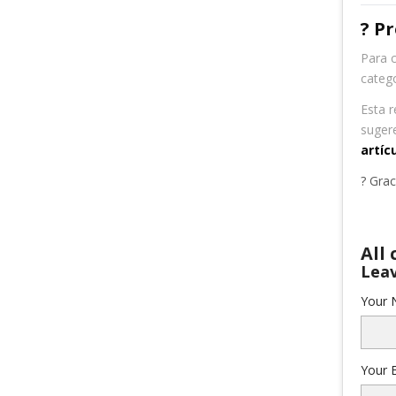
? P
Para 
categ
Esta 
suger
artíc
? Gra
All
Leav
Your 
Your E