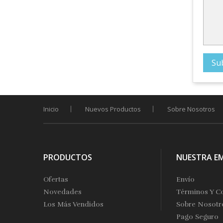
Inicio
Nuevos Productos
Sobre Nosotros
PRODUCTOS
NUESTRA E
Ofertas
Envío
Novedades
Términos Y C
Los Más Vendidos
Sobre Nosotr
Pago Seguro