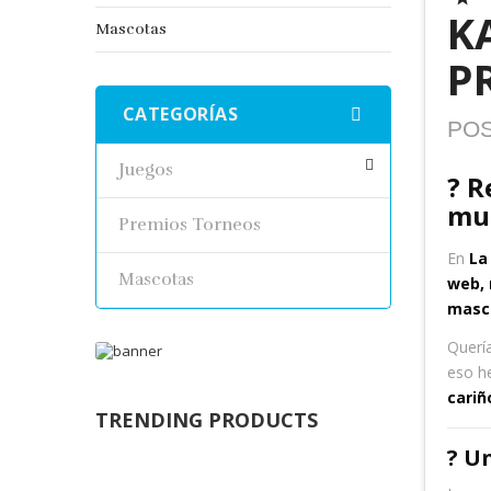
K
Mascotas
P
CATEGORÍAS
PO
Juegos
? R
mu
Premios Torneos
En
La
Mascotas
web, 
masc
Quería
eso h
cariñ
TRENDING PRODUCTS
? U