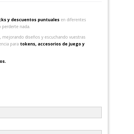
acks y descuentos puntuales
en diferentes
o perderte nada.
s, mejorando diseños y escuchando vuestras
rencia para
tokens, accesorios de juego y
os.