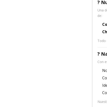
? N
Una d
de:
Co
Ch
Todo 
? N
Con e
No
Co
Id
Co
Nuest