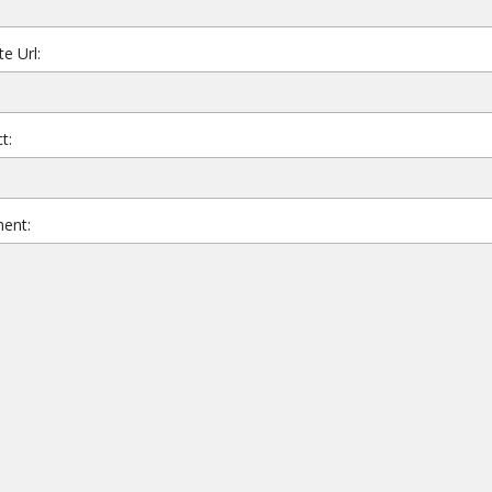
e Url:
t:
ent: