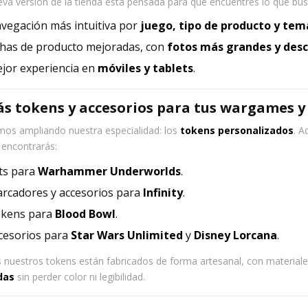
va versión de la tienda está pensada para que encuentres lo que bus
vegación más intuitiva por
juego, tipo de producto y tem
chas de producto mejoradas, con
fotos más grandes y desc
jor experiencia en
móviles y tablets
.
ás tokens y accesorios para tus wargames y
mos ampliando nuestra especialidad: los
tokens personalizados
. A
 encontrarás:
ts para
Warhammer Underworlds
.
rcadores y accesorios para
Infinity
.
kens para
Blood Bowl
.
cesorios para
Star Wars Unlimited
y
Disney Lorcana
.
 nuestros tokens están fabricados de forma artesanal, con material
das
sin perder color ni legibilidad.