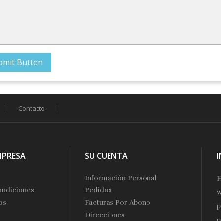
Contacto
MPRESA
SU CUENTA
Información Personal
H
ondiciones
Pedidos
w
os
Facturas Por Abono
p
Direcciones
p