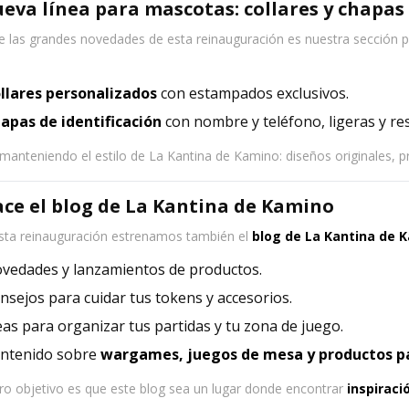
ueva línea para mascotas: collares y chapas
e las grandes novedades de esta reinauguración es nuestra sección 
llares personalizados
con estampados exclusivos.
apas de identificación
con nombre y teléfono, ligeras y res
manteniendo el estilo de La Kantina de Kamino: diseños originales, 
ace el blog de La Kantina de Kamino
sta reinauguración estrenamos también el
blog de La Kantina de 
vedades y lanzamientos de productos.
nsejos para cuidar tus tokens y accesorios.
eas para organizar tus partidas y tu zona de juego.
ntenido sobre
wargames, juegos de mesa y productos p
ro objetivo es que este blog sea un lugar donde encontrar
inspiraci