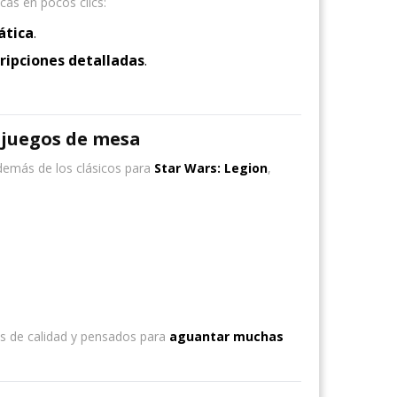
cas en pocos clics:
ática
.
ripciones detalladas
.
 juegos de mesa
demás de los clásicos para
Star Wars: Legion
,
es de calidad y pensados para
aguantar muchas