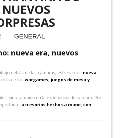
, NUEVOS
ORPRESAS
2
GENERAL
no: nueva era, nuevos
abajo detrás de las cámaras, estrenamos
nueva
a más de tus
wargames, juegos de mesa y
les, sino también en la experiencia de compra. Por
importante:
accesorios hechos a mano, con