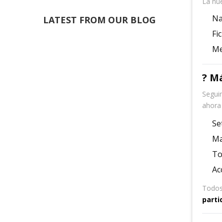
La nue
Na
LATEST FROM OUR BLOG
Fi
Me
? M
Segui
ahora
Se
Ma
To
Ac
Todos
parti