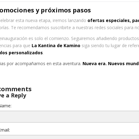
romociones y próximos pasos
celebrar esta nueva etapa, iremos lanzando
ofertas especiales, p
orías. Te recomendamos suscribirte a nuestras redes sociales para n
reinauguración es solo el comienzo. Seguiremos añadiendo producto
encias para que
La Kantina de Kamino
siga siendo tu lugar de refe
ulos personalizados
.
cias por acompañarnos en esta aventura.
Nueva era. Nuevos mund
 comments
e a Reply
Name:
mail: