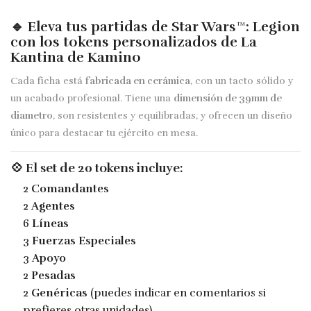
🔹 Eleva tus partidas de
Star Wars™: Legion
con los
tokens personalizados
de
La
Kantina de Kamino
Cada ficha está
fabricada en cerámica
, con un tacto sólido y
un acabado profesional. Tiene una
dimensión de 39mm de
diametro
, son resistentes y equilibradas, y ofrecen un diseño
único para destacar tu ejército en mesa.
💠 El set de
20 tokens
incluye:
2
Comandantes
2
Agentes
6
Líneas
3
Fuerzas Especiales
3
Apoyo
2
Pesadas
2
Genéricas
(puedes indicar en comentarios si
prefieres otras unidades)