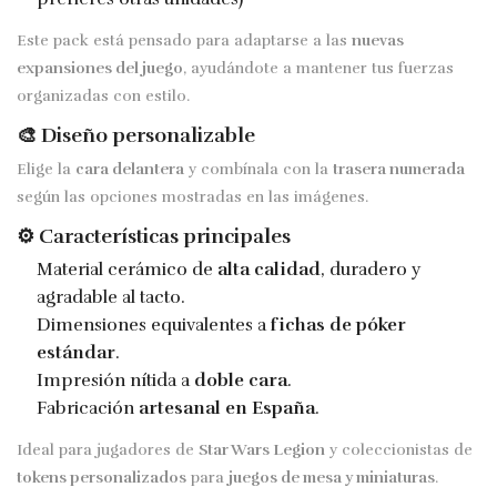
Este pack está pensado para adaptarse a las
nuevas
expansiones del juego
, ayudándote a mantener tus fuerzas
organizadas con estilo.
🎨 Diseño personalizable
Elige la
cara delantera
y combínala con la
trasera numerada
según las opciones mostradas en las imágenes.
⚙️ Características principales
Material cerámico de
alta calidad
, duradero y
agradable al tacto.
Dimensiones equivalentes a
fichas de póker
estándar
.
Impresión nítida a
doble cara
.
Fabricación
artesanal en España
.
Ideal para jugadores de
Star Wars Legion
y coleccionistas de
tokens personalizados
para
juegos de mesa y miniaturas
.