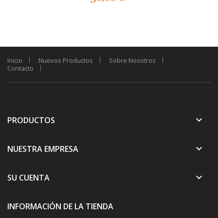
Inicio
Nuevos Productos
Sobre Nosotros
Contacto
keyboard_arrow_down
PRODUCTOS
keyboard_arrow_down
NUESTRA EMPRESA
keyboard_arrow_down
SU CUENTA
INFORMACIÓN DE LA TIENDA