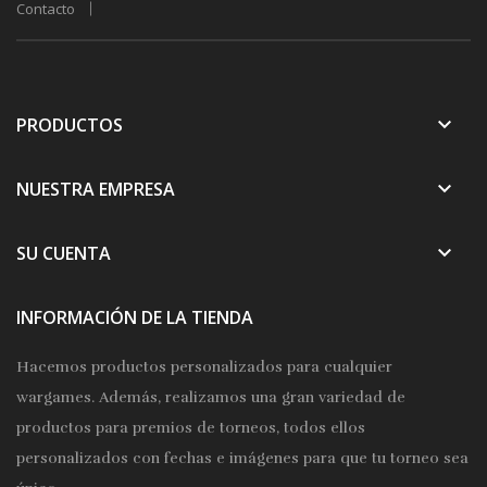
Contacto
keyboard_arrow_down
PRODUCTOS
keyboard_arrow_down
NUESTRA EMPRESA
keyboard_arrow_down
SU CUENTA
INFORMACIÓN DE LA TIENDA
Hacemos productos personalizados para cualquier
wargames. Además, realizamos una gran variedad de
productos para premios de torneos, todos ellos
personalizados con fechas e imágenes para que tu torneo sea