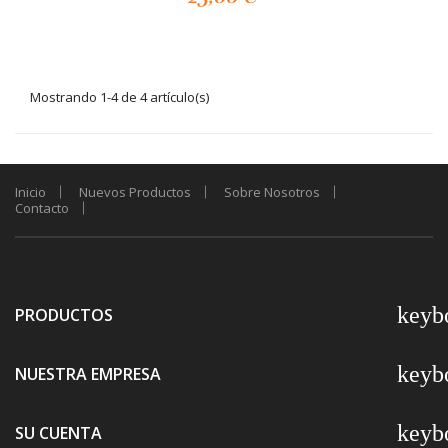
Mostrando 1-4 de 4 artículo(s)
Inicio
Nuevos Productos
Sobre Nosotros
Contacto
keyb
PRODUCTOS
keyb
NUESTRA EMPRESA
keyb
SU CUENTA