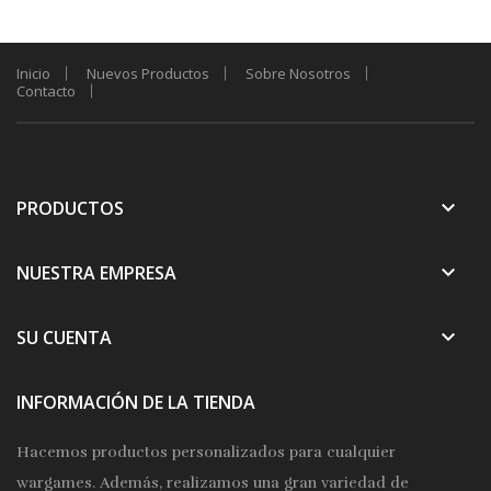
Inicio
Nuevos Productos
Sobre Nosotros
Contacto
keyboard_arrow_down
PRODUCTOS
keyboard_arrow_down
NUESTRA EMPRESA
keyboard_arrow_down
SU CUENTA
INFORMACIÓN DE LA TIENDA
Hacemos productos personalizados para cualquier
wargames. Además, realizamos una gran variedad de