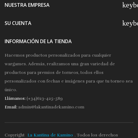
keyb
NUESTRA EMPRESA
keyb
SU CUENTA
INFORMACIÓN DE LA TIENDA
Hacemos productos personalizados para cualquier
wargames. Además, realizamos una gran variedad de
productos para premios de torneos, todos ellos
personalizados con fechas e imágenes para que tu torneo sea
único.
Llámanos:
(+34)623-425-589
Email:
admin@lakantinadekamino.com
Copyright
La Kantina de Kamino
. Todos los derechos