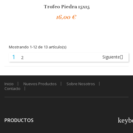
Trofeo Piedra 15x15
16,00 €
Añadir Al Carrito
Mostrando 1-12 de 13 artículo(s)
1
Siguiente

2
Inicio
Nuevos Productos
Sobre Nosotros
Contacto
keyb
PRODUCTOS