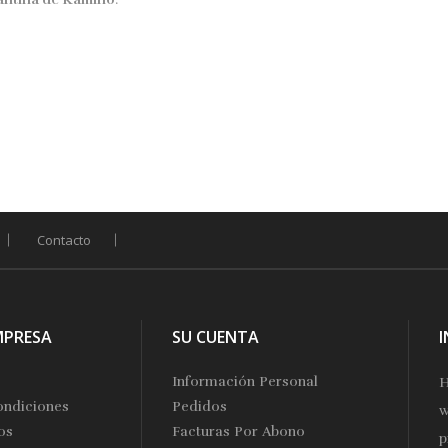
Contacto
MPRESA
SU CUENTA
Información Personal
H
ondiciones
Pedidos
w
os
Facturas Por Abono
p