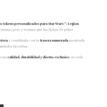
20 tokens personalizados para Star Wars™: Legion
,
 mismo peso y textura que las fichas de póker.
ntera
y combínala con la
trasera numerada
mostrada
nidades favoritas.
uscan
calidad, durabilidad y diseño exclusivo
en cada