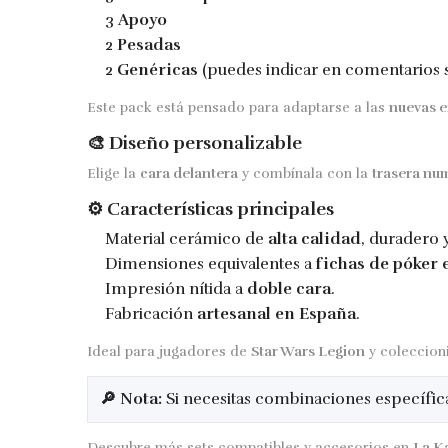
3
Apoyo
2
Pesadas
2
Genéricas
(puedes indicar en comentarios s
Este pack está pensado para adaptarse a las
nuevas e
🎨 Diseño personalizable
Elige la
cara delantera
y combínala con la
trasera nu
⚙️ Características principales
Material cerámico de
alta calidad
, duradero y
Dimensiones equivalentes a
fichas de póker 
Impresión nítida a
doble cara
.
Fabricación
artesanal en España
.
Ideal para jugadores de
Star Wars Legion
y coleccion
🔎 Nota:
Si necesitas combinaciones específica
Descubre más sets compatibles y accesorios en
La K