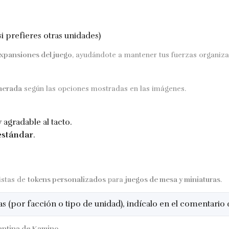
i prefieres otras unidades)
xpansiones del juego
, ayudándote a mantener tus fuerzas organiza
merada
según las opciones mostradas en las imágenes.
 agradable al tacto.
estándar
.
istas de
tokens personalizados
para
juegos de mesa y miniaturas
.
s (por facción o tipo de unidad), indícalo en el comentario
antina de Kamino
.