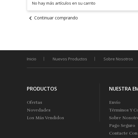
No hay más artículos en su carrito
chevron_left
Continuar comprando
Inicio
Nuevos Productos
Sobre Nosotros
PRODUCTOS
NUESTRA E
Ofertas
Envío
Novedades
Términos Y C
Los Más Vendidos
Sobre Nosotr
Pago Seguro
Contacte Con