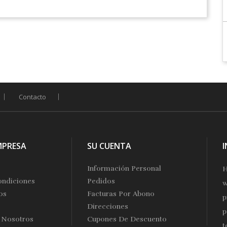
Contacto
MPRESA
SU CUENTA
Información Personal
H
ondiciones
Pedidos
w
os
Facturas Por Abono
p
Direcciones
p
 Nosotros
Cupones De Descuento
t