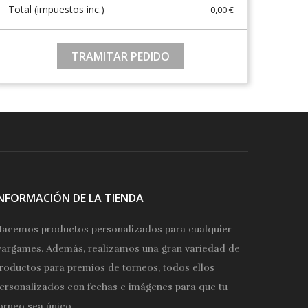
Total (impuestos inc.)
0,00 €
TRAMITAR PEDIDO
INFORMACIÓN DE LA TIENDA
acemos productos personalizados para cualquier
argames. Además, realizamos una gran variedad de
roductos para premios de torneos, todos ellos
ersonalizados con fechas e imágenes para que tu
orneo sea único.